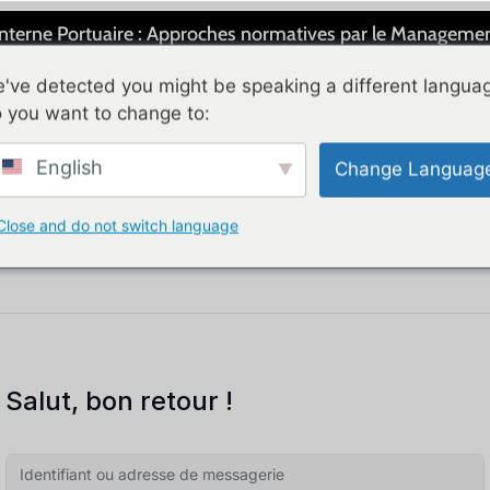
 Interne Portuaire : Approches normatives par le Managemen
've detected you might be speaking a different langua
 you want to change to:
English
Change Languag
VOS BESOINS
BLOG
QUI SOMMES NOUS
Close and do not switch language
Salut, bon retour !