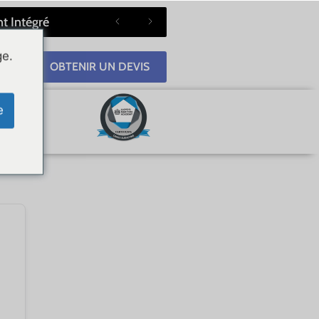
t Intégré
ge.
OBTENIR UN DEVIS
e